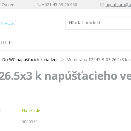
, Zvolen
+421 45 53 26 950
aquateam@a
hlivosť
NUTIE
Do WC napúšťacích zariadení
Membrána T2547 B-03 26.5x3 k na
6.5x3 k napúšťacieho ve
:
Na sklade
0000531