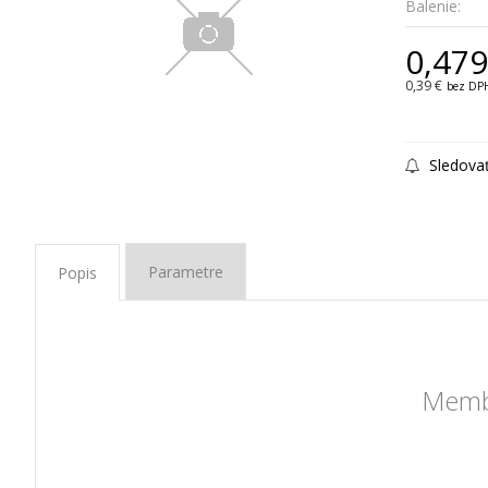
Balenie:
0,479
0,39 €
bez DP
Sledova
Parametre
Popis
Membr