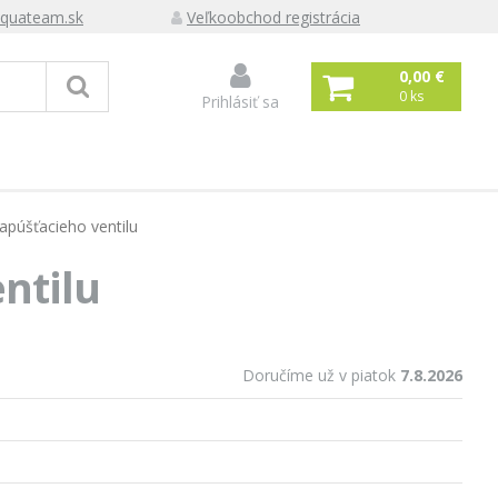
quateam.sk
Veľkoobchod registrácia
0,00 €
0
ks
Prihlásiť sa
púšťacieho ventilu
ntilu
Doručíme už v piatok
7.8.2026