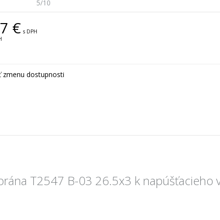
5/10
7 €
s DPH
H
ť zmenu dostupnosti
ána T2547 B-03 26.5x3 k napúšťacieho v