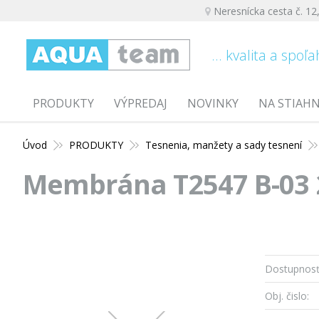
Neresnícka cesta č. 12
... kvalita a spoľa
PRODUKTY
VÝPREDAJ
NOVINKY
NA STIAH
Úvod
PRODUKTY
Tesnenia, manžety a sady tesnení
Membrána T2547 B-03 2
Dostupnosť
Obj. čislo: