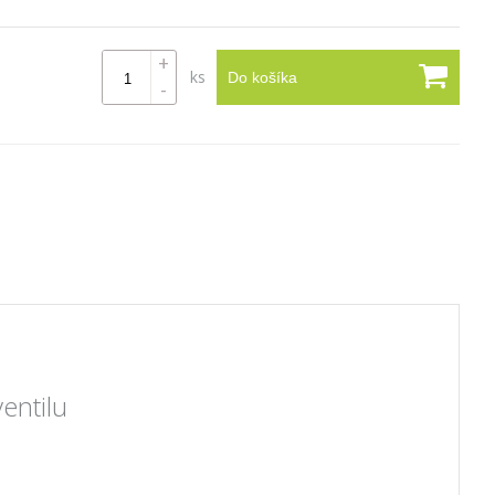
+
ks
Do košíka
-
entilu