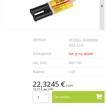
Výrobca:
HENKEL Slovensko
spol. s.r.o.
Dostupnosť:
Nie je na sklade
Obj. čislo:
0001781
Balenie:
1/25
22,3245 €
s DPH
18,15 €
bez DPH
+
Do košíka
-