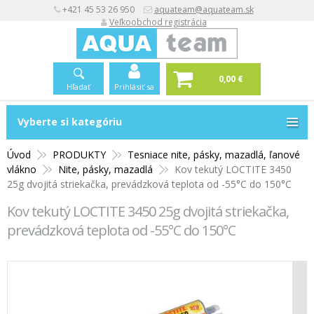
+421 45 53 26 950
aquateam@aquateam.sk
Veľkoobchod registrácia
0,00 €
Hľadať
Prihlásiť sa
Vyberte si kategóriu
Vyberte si kategóriu
Úvod
PRODUKTY
Tesniace nite, pásky, mazadlá, ľanové
vlákno
Nite, pásky, mazadlá
Kov tekutý LOCTITE 3450
25g dvojitá striekačka, prevádzková teplota od -55°C do 150°C
Kov tekutý LOCTITE 3450 25g dvojitá striekačka,
prevádzková teplota od -55°C do 150°C