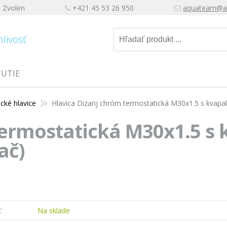
, Zvolen
+421 45 53 26 950
aquateam@a
hlivosť
NUTIE
cké hlavice
Hlavica Dizanj chróm termostatická M30x1.5 s kvap
termostatická M30x1.5 s
ač)
:
Na sklade