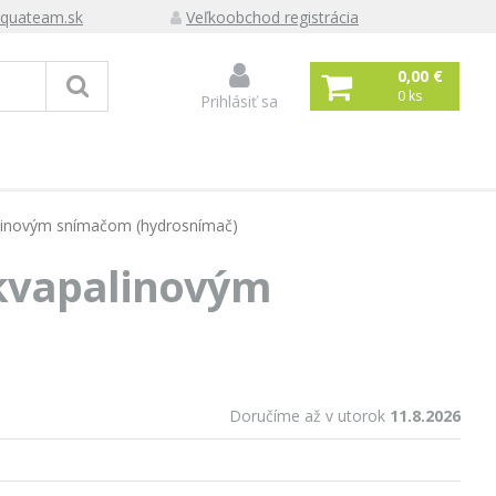
quateam.sk
Veľkoobchod registrácia
0,00 €
0
ks
Prihlásiť sa
alinovým snímačom (hydrosnímač)
 kvapalinovým
Doručíme až v utorok
11.8.2026