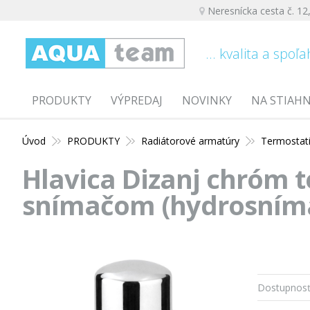
Neresnícka cesta č. 12
... kvalita a spoľa
PRODUKTY
VÝPREDAJ
NOVINKY
NA STIAH
Úvod
PRODUKTY
Radiátorové armatúry
Termostati
Hlavica Dizanj chróm 
snímačom (hydrosním
Dostupnosť