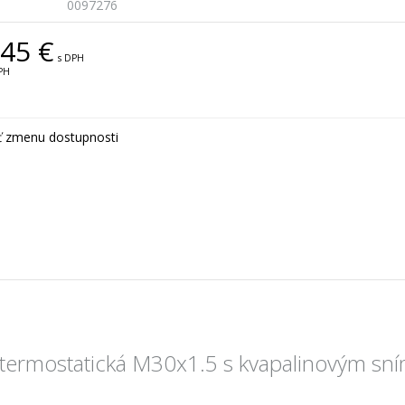
0097276
45 €
s DPH
PH
ť zmenu dostupnosti
 termostatická M30x1.5 s kvapalinovým s