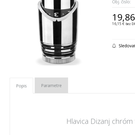
Obj. čislo:
19,86
16,15 €
bez D
Sledova
Parametre
Popis
Hlavica Dizanj chróm