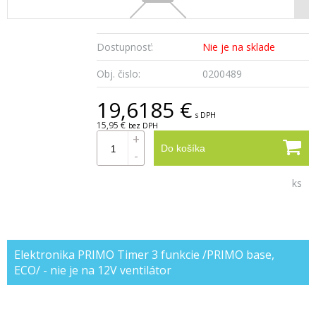
Dostupnosť:
Nie je na sklade
Obj. čislo:
0200489
19,6185 €
s DPH
15,95 €
bez DPH
+
Do košíka
-
ks
Elektronika PRIMO Timer 3 funkcie /PRIMO base,
ECO/ - nie je na 12V ventilátor