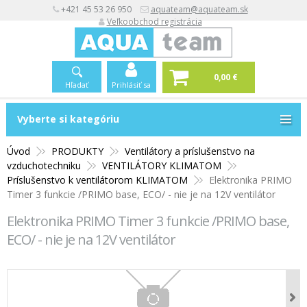
+421 45 53 26 950
aquateam@aquateam.sk
Veľkoobchod registrácia
0,00 €
Hľadať
Prihlásiť sa
Vyberte si kategóriu
Vyberte si kategóriu
Úvod
PRODUKTY
Ventilátory a príslušenstvo na
vzduchotechniku
VENTILÁTORY KLIMATOM
Príslušenstvo k ventilátorom KLIMATOM
Elektronika PRIMO
Timer 3 funkcie /PRIMO base, ECO/ - nie je na 12V ventilátor
Elektronika PRIMO Timer 3 funkcie /PRIMO base,
ECO/ - nie je na 12V ventilátor