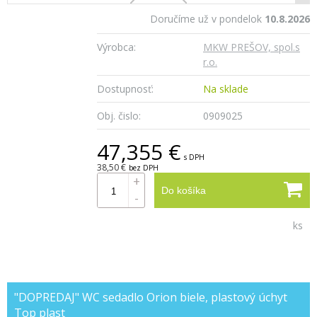
Doručíme už v pondelok
10.8.2026
Výrobca:
MKW PREŠOV, spol.s
r.o.
Dostupnosť:
Na sklade
Obj. čislo:
0909025
47,355 €
s DPH
38,50 €
bez DPH
+
Do košíka
-
ks
"DOPREDAJ" WC sedadlo Orion biele, plastový úchyt
Top plast