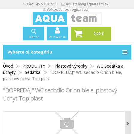
+421 45 53 26 950
aquateam@aquateam.sk
Veľkoobchod registrácia
0,00 €
Hľadať
Prihlásiť sa
Vyberte si kategóriu
Vyberte si kategóriu
Úvod
PRODUKTY
Plastové výrobky
WC Sedátka a
úchyty
Sedátka
"DOPREDAJ" WC sedadlo Orion biele,
plastový úchyt Top plast
"DOPREDAJ" WC sedadlo Orion biele, plastový
úchyt Top plast