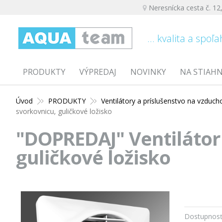
Neresnícka cesta č. 12
... kvalita a spoľa
PRODUKTY
VÝPREDAJ
NOVINKY
NA STIAH
Úvod
PRODUKTY
Ventilátory a príslušenstvo na vzduch
svorkovnicu, guličkové ložisko
"DOPREDAJ" Ventilátor
guličkové ložisko
Dostupnosť