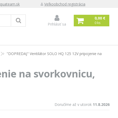
quateam.sk
Veľkoobchod registrácia
0,00 €
0
ks
Prihlásiť sa
"DOPREDAJ" Ventilátor SOLO HQ 125 12V pripojenie na
nie na svorkovnicu,
Doručíme až v utorok
11.8.2026