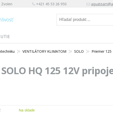
, Zvolen
+421 45 53 26 950
aquateam@a
hlivosť
NUTIE
otechniku
VENTILÁTORY KLIMATOM
SOLO
Priemer 125
 SOLO HQ 125 12V pripoje
:
Na sklade