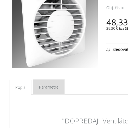
Obj. čislo:
48,33
39,30 €
bez D
Sledova
Parametre
Popis
"DOPREDAJ" Ventiláto