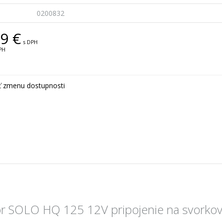
0200832
9 €
s DPH
PH
ť zmenu dostupnosti
r SOLO HQ 125 12V pripojenie na svorkovni