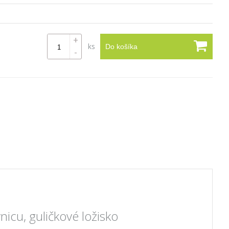
+
ks
Do košíka
-
cu, guličkové ložisko